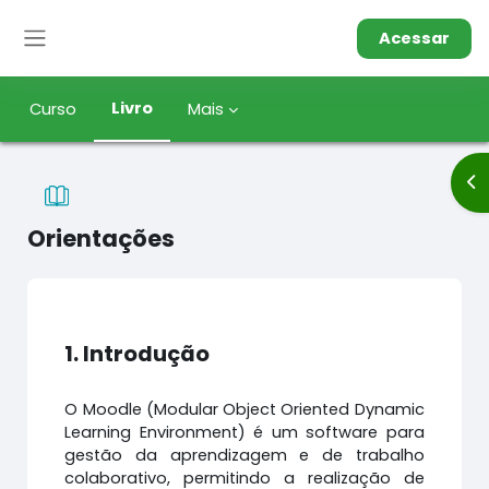
Ir para o conteúdo principal
Acessar
Painel lateral
Livro
Curso
Mais
Ab
Orientações
Condições de conclusão
1. Introdução
O Moodle (Modular Object Oriented Dynamic
Learning Environment) é um software para
gestão da aprendizagem e de trabalho
colaborativo, permitindo a realização de